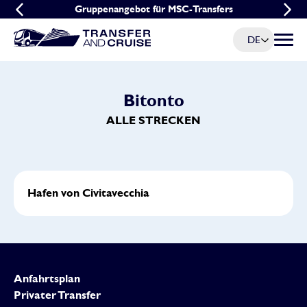
Frühbucher-Aktion für MSC-Transfers
Gruppenangebot für MSC-Transfers
DE
Menü u
Bitonto
ALLE STRECKEN
Hafen von Civitavecchia
Anfahrtsplan
Privater Transfer