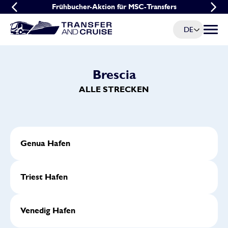
Frühbucher-Aktion für MSC-Transfers
Gruppenangebot für MSC-Transfers
DE
Menü u
Brescia
ALLE STRECKEN
Genua Hafen
Triest Hafen
Venedig Hafen