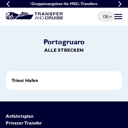
Frühbucher-Aktion für MSC-Transfers
Gruppenangebot für MSC-Transfers
DE
Menü u
Portogruaro
ALLE STRECKEN
Triest Hafen
Anfahrtsplan
Privater Transfer