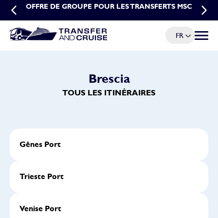
OFFRE DE GROUPE POUR LES TRANSFERTS MSC
OFFRE SPÉCIALE POUR LES RÉSERVATIONS
ANTICIPÉES DE TRANSFERTS MSC
FR
Menu à
Brescia
TOUS LES ITINÉRAIRES
Gênes Port
Trieste Port
Venise Port