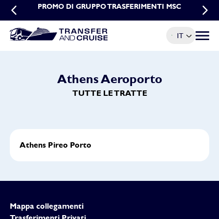
PROMO DI GRUPPO TRASFERIMENTI MSC
PROMO PRENOTAZIONI ANTICIPATE
TRASFERIMENTI MSC
IT
Menu t
Athens Aeroporto
TUTTE LE TRATTE
Athens Pireo Porto
Mappa collegamenti
Trasferimenti Privati