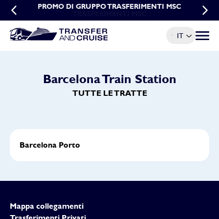
PROMO DI GRUPPO TRASFERIMENTI MSC
PROMO PRENOTAZIONI ANTICIPATE
TRASFERIMENTI MSC
IT
Menu t
Barcelona Train Station
TUTTE LE TRATTE
Barcelona Porto
Mappa collegamenti
Trasferimenti Privati