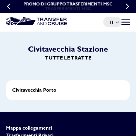
PROMO DI GRUPPO TRASFERIMENTI MSC
PROMO PRENOTAZIONI ANTICIPATE
TRASFERIMENTI MSC
IT
Menu t
Civitavecchia Stazione
TUTTE LE TRATTE
Civitavecchia Porto
Mappa collegamenti
Trasferimenti Privati