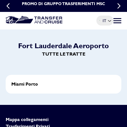
PROMO DI GRUPPO TRASFERIMENTI MSC
PROMO PRENOTAZIONI ANTICIPATE
TRASFERIMENTI MSC
IT
Menu t
Fort Lauderdale Aeroporto
TUTTE LE TRATTE
Miami Porto
Mappa collegamenti
Trasferimenti Privati