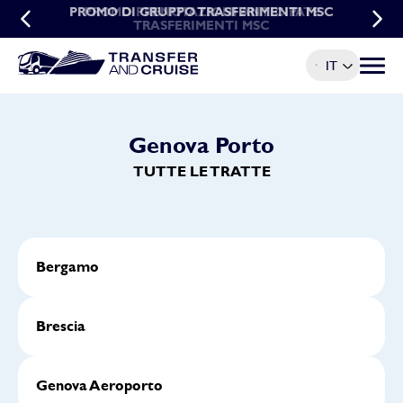
PROMO DI GRUPPO TRASFERIMENTI MSC
PROMO PRENOTAZIONI ANTICIPATE
TRASFERIMENTI MSC
IT
Menu t
Genova Porto
TUTTE LE TRATTE
Bergamo
Brescia
Genova Aeroporto