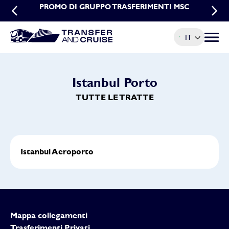
PROMO DI GRUPPO TRASFERIMENTI MSC
PROMO PRENOTAZIONI ANTICIPATE
TRASFERIMENTI MSC
IT
Menu t
Istanbul Porto
TUTTE LE TRATTE
Istanbul Aeroporto
Mappa collegamenti
Trasferimenti Privati