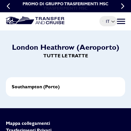
PROMO DI GRUPPO TRASFERIMENTI MSC
PROMO PRENOTAZIONI ANTICIPATE
TRASFERIMENTI MSC
IT
Menu t
London Heathrow (Aeroporto)
TUTTE LE TRATTE
Southampton (Porto)
Mappa collegamenti
Trasferimenti Privati