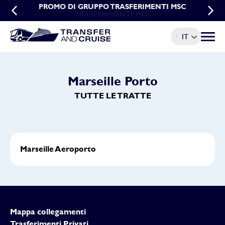
PROMO DI GRUPPO TRASFERIMENTI MSC
PROMO PRENOTAZIONI ANTICIPATE
TRASFERIMENTI MSC
IT
Menu t
Marseille Porto
TUTTE LE TRATTE
Marseille Aeroporto
Mappa collegamenti
Trasferimenti Privati