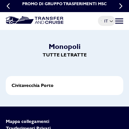
PROMO DI GRUPPO TRASFERIMENTI MSC
PROMO PRENOTAZIONI ANTICIPATE
TRASFERIMENTI MSC
IT
Menu t
Monopoli
TUTTE LE TRATTE
Civitavecchia Porto
Mappa collegamenti
Trasferimenti Privati