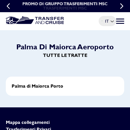
PROMO DI GRUPPO TRASFERIMENTI MSC
PROMO PRENOTAZIONI ANTICIPATE
TRASFERIMENTI MSC
IT
Menu t
Palma Di Maiorca Aeroporto
TUTTE LE TRATTE
Palma di Maiorca Porto
Mappa collegamenti
Trasferimenti Privati