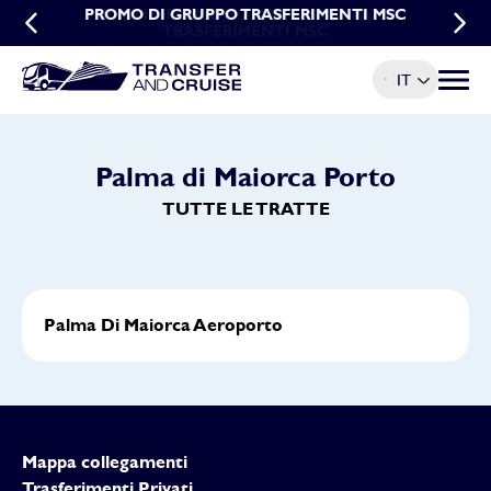
PROMO DI GRUPPO TRASFERIMENTI MSC
PROMO PRENOTAZIONI ANTICIPATE
TRASFERIMENTI MSC
IT
Menu t
Palma di Maiorca Porto
TUTTE LE TRATTE
Palma Di Maiorca Aeroporto
Mappa collegamenti
Trasferimenti Privati