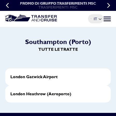
PROMO DI GRUPPO TRASFERIMENTI MSC
PROMO PRENOTAZIONI ANTICIPATE
TRASFERIMENTI MSC
IT
Menu t
Southampton (Porto)
TUTTE LE TRATTE
London Gatwick Airport
London Heathrow (Aeroporto)