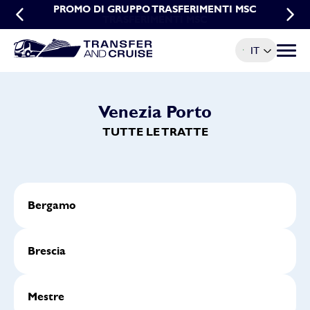
PROMO DI GRUPPO TRASFERIMENTI MSC
PROMO PRENOTAZIONI ANTICIPATE
TRASFERIMENTI MSC
IT
Menu t
Venezia Porto
TUTTE LE TRATTE
Bergamo
Brescia
Mestre