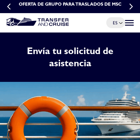
OFERTA POR RESERVAS ANTICIPADAS: TRASLADOS
OFERTA DE GRUPO PARA TRASLADOS DE MSC
MSC
ES
Menú d
Envía tu solicitud de
asistencia