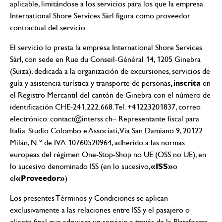
aplicable, limitándose a los servicios para los que la empresa
International Shore Services Sàrl figura como proveedor
contractual del servicio.
El servicio lo presta la empresa International Shore Services
Sàrl, con sede en Rue du Conseil-Général 14, 1205 Ginebra
(Suiza), dedicada a la organización de excursiones, servicios de
, inscrita
guía y asistencia turística y transporte de personas
en
el Registro Mercantil del cantón de Ginebra con el número de
identificación CHE-241.222.668. Tel. +41223201837, correo
electrónico:
contact@interss.ch
– Representante fiscal para
Italia: Studio Colombo e Associati, Via San Damiano 9, 20122
Milán, N.º de IVA 10760520964, adherido a las normas
europeas del régimen One-Stop-Shop no UE (OSS no UE), en
«ISS»
lo sucesivo denominado ISS (en lo sucesivo,
o
«Proveedor»
el
)
Los presentes Términos y Condiciones se aplican
exclusivamente a las relaciones entre ISS y el pasajero o
cliente final que adquiera un servicio a través de la Plataforma