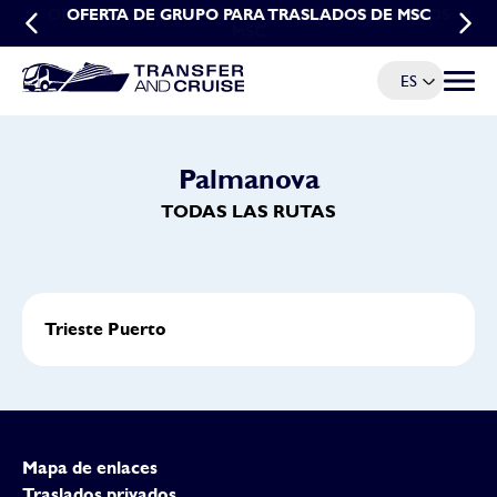
OFERTA POR RESERVAS ANTICIPADAS: TRASLADOS
OFERTA DE GRUPO PARA TRASLADOS DE MSC
MSC
ES
Menú d
Palmanova
TODAS LAS RUTAS
Trieste Puerto
Mapa de enlaces
Traslados privados