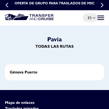
OFERTA POR RESERVAS ANTICIPADAS: TRASLADOS
OFERTA DE GRUPO PARA TRASLADOS DE MSC
MSC
ES
Menú d
Pavía
TODAS LAS RUTAS
Génova Puerto
Mapa de enlaces
Traslados privados